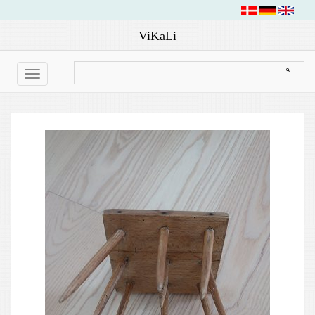
ViKaLi
Toggle
navigation