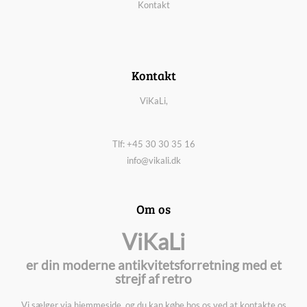
Kontakt
Kontakt
ViKaLi,
Tlf: +45 30 30 35 16
info@vikali.dk
Om os
ViKaLi
er din moderne antikvitetsforretning med et
strejf af retro
Vi sælger via hjemmeside, og du kan købe hos os ved at kontakte os