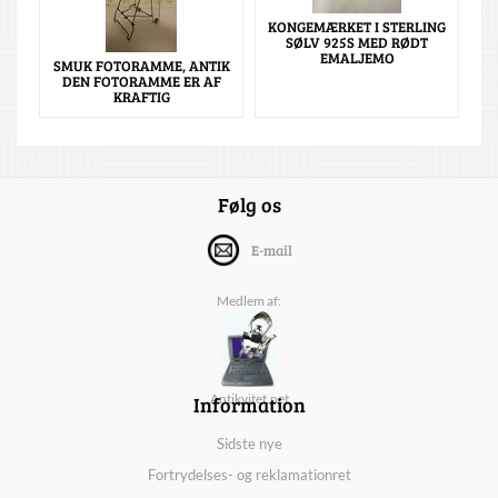
KONGEMÆRKET I STERLING
SØLV 925S MED RØDT
EMALJEMO
SMUK FOTORAMME, ANTIK
DEN FOTORAMME ER AF
KRAFTIG
Følg os
E-mail
Medlem af:
Information
Antikvitet.net
Sidste nye
Fortrydelses- og reklamationret