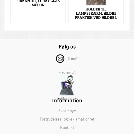
FIRKANTET, I GRÅT GLAS
MED IN
HOLDER TIL
LAMPSSKÆRM, ÆLDRE
PRAKTISK VED ÆLDRE L
Følg os
E-mail
Medlem af:
Information
Antikvitet.net
Sidste nye
Fortrydelses- og reklamationret
Kontakt