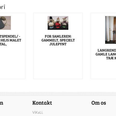
ri
TSPENDEL/ -
FOR SAMLEREN:
 HEJS MALET
GAMMELT, SPECIELT
TAL,
JULEPYNT
LANGRENDS
GAMLE LANG
TRÆ 
on
Kontakt
Om os
ViKaLi,