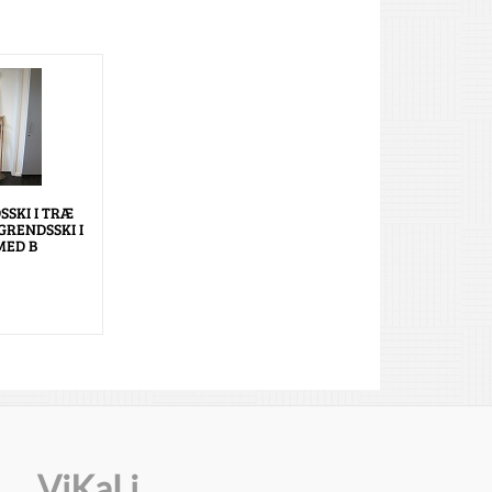
SKI I TRÆ
RENDSSKI I
MED B
ViKaLi