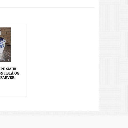
PE SMUK
N I BLÅ OG
FARVER,