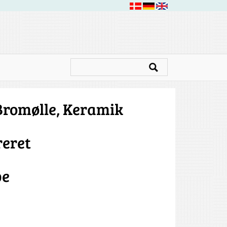
Bromølle, Keramik
reret
pe