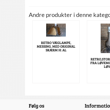
Andre produkter i denne katego
RETRO VÆGLAMPE,
MESSING, MED ORIGINAL
SKÆRM H: AL
RETRO,STO
FRA LØVEMO
LØ
Følg os
Informati