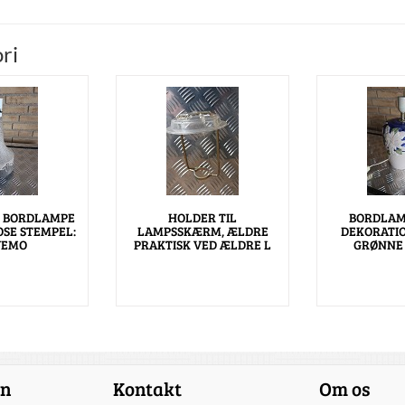
ri
R BORDLAMPE
HOLDER TIL
BORDLAM
SE STEMPEL:
LAMPSSKÆRM, ÆLDRE
DEKORATIO
VEMO
PRAKTISK VED ÆLDRE L
GRØNNE 
on
Kontakt
Om os