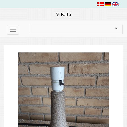
ViKaLi
Toggle
navigation