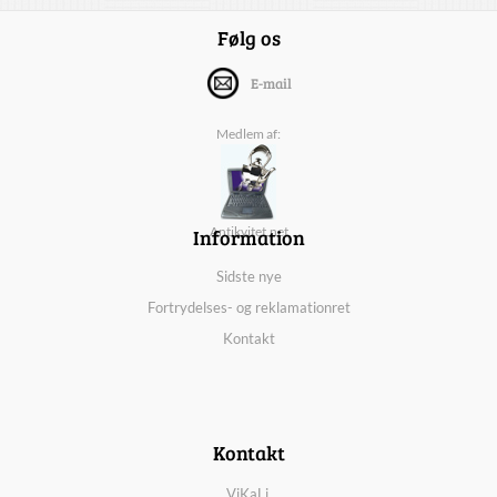
Følg os
E-mail
Medlem af:
Information
Antikvitet.net
Sidste nye
Fortrydelses- og reklamationret
Kontakt
Kontakt
ViKaLi,