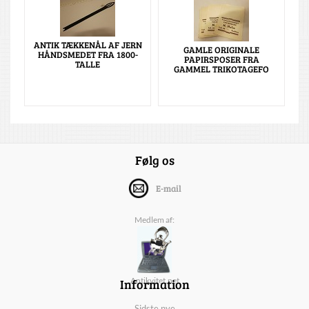
ANTIK TÆKKENÅL AF JERN
GAMLE ORIGINALE
HÅNDSMEDET FRA 1800-
PAPIRSPOSER FRA
TALLE
GAMMEL TRIKOTAGEFO
Følg os
E-mail
Medlem af:
Information
Antikvitet.net
Sidste nye