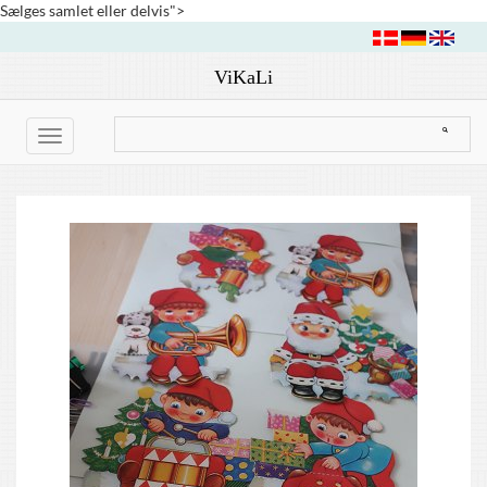
Sælges samlet eller delvis">
ViKaLi
Toggle
navigation