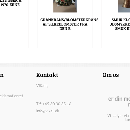
LENISSER H:
 1970-ERNE
GRANKRANS/BLOMSTERKRANS
SMUK KLO
AF SILKEBLOMSTER FRA
UDSMYKKE
DEN B
SMUK K
on
Kontakt
Om os
ViKaLi,
reklamationret
er din m
Tlf: +45 30 30 35 16
info@vikali.dk
Vi sælger via
kon