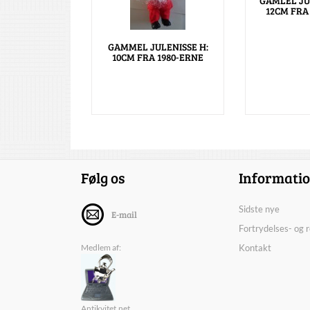
GAMLEL JU
12CM FRA
GAMMEL JULENISSE H:
10CM FRA 1980-ERNE
Følg os
Informati
Sidste nye
E-mail
Fortrydelses- og 
Medlem af:
Kontakt
Antikvitet.net