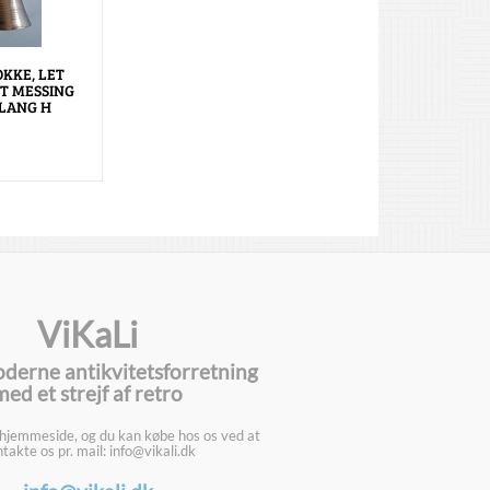
KKE, LET
T MESSING
LANG H
ViKaLi
oderne antikvitetsforretning
med et strejf af retro
 hjemmeside, og du kan købe hos os ved at
takte os pr. mail: info@vikali.dk