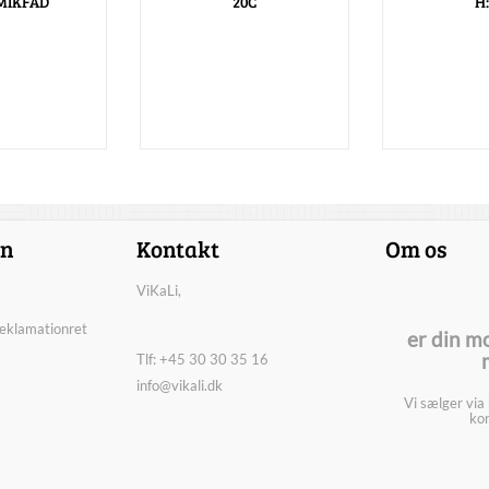
MIKFAD
20C
H:
on
Kontakt
Om os
ViKaLi,
reklamationret
er din m
Tlf: +45 30 30 35 16
info@vikali.dk
Vi sælger via
kon