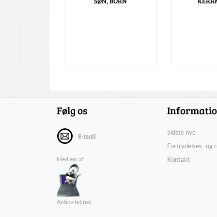
SØN, BORN
KERA
Følg os
Informati
Sidste nye
E-mail
Fortrydelses- og 
Medlem af:
Kontakt
Antikvitet.net