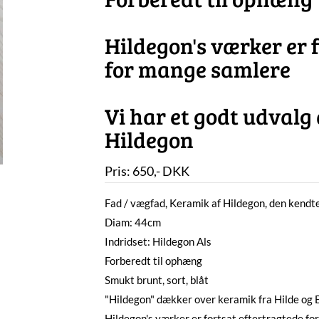
Hildegon's værker er 
for mange samlere
Vi har et godt udvalg
Hildegon
Pris:
650
,-
DKK
Fad / vægfad, Keramik af Hildegon, den kendte
Diam: 44cm
Indridset: Hildegon Als
Forberedt til ophæng
Smukt brunt, sort, blåt
"Hildegon" dækker over keramik fra Hilde og 
Hildegon's værker er fortsat eftertragtede fo