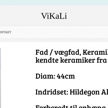
ViKaLi
ONTAKT
Fad / vægfad, Kerami
kendte keramiker fra 
Diam: 44cm
Indridset: Hildegon A
Forberedt til ophæng