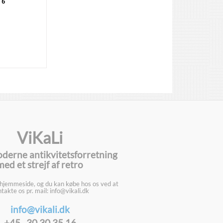
 6
ViKaLi
oderne antikvitetsforretning
med et strejf af retro
 hjemmeside, og du kan købe hos os ved at
takte os pr. mail: info@vikali.dk
info@vikali.dk