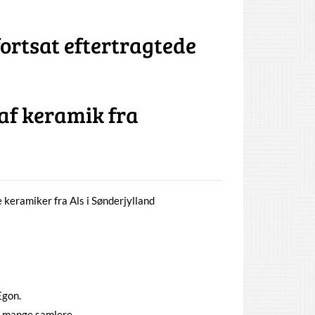
fortsat eftertragtede
 af keramik fra
 keramiker fra Als i Sønderjylland
Egon.
r mange samlere.