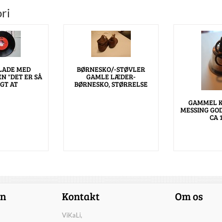
ri
LADE MED
BØRNESKO/-STØVLER
N "DET ER SÅ
GAMLE LÆDER-
GT AT
BØRNESKO, STØRRELSE
GAMMEL K
MESSING GO
CA 
on
Kontakt
Om os
ViKaLi,