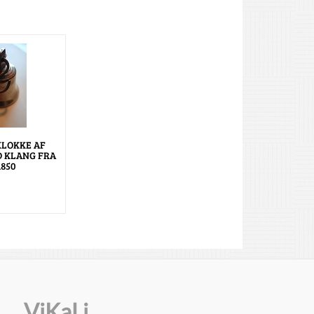
LOKKE AF
D KLANG FRA
1850
ViKaLi