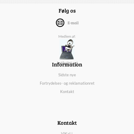
Følg os
E-mail
Medlem af:
Information
Antikvitet.net
Sidste nye
Fortrydelses- og reklamationret
Kontakt
Kontakt
ViKaLi,