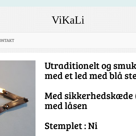
ViKaLi
ONTAKT
Utraditionelt og sm
med et led med blå st
Med sikkerhedskæde (s
med låsen
Stemplet : Ni