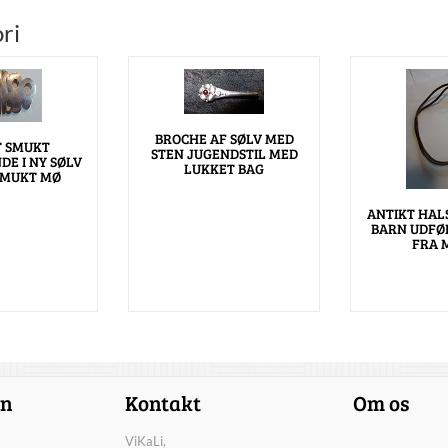
ri
BROCHE AF SØLV MED
T SMUKT
STEN JUGENDSTIL MED
E I NY SØLV
LUKKET BAG
SMUKT MØ
ANTIKT HAL
BARN UDFØ
FRA 
on
Kontakt
Om os
ViKaLi,