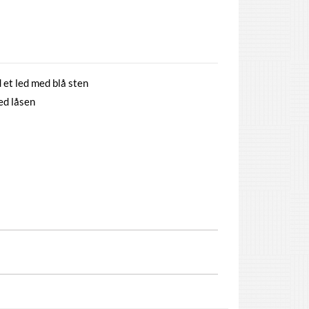
et led med blå sten
ed låsen