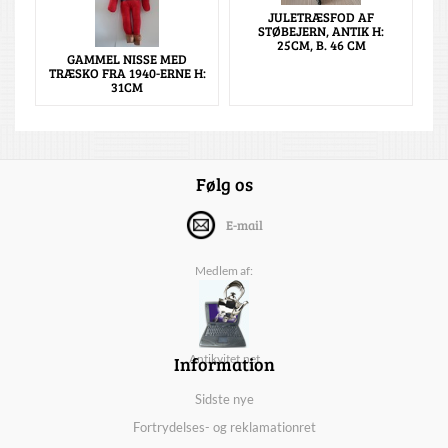
JULETRÆSFOD AF
STØBEJERN, ANTIK H:
25CM, B. 46 CM
GAMMEL NISSE MED
TRÆSKO FRA 1940-ERNE H:
31CM
Følg os
E-mail
Medlem af:
Information
Antikvitet.net
Sidste nye
Fortrydelses- og reklamationret