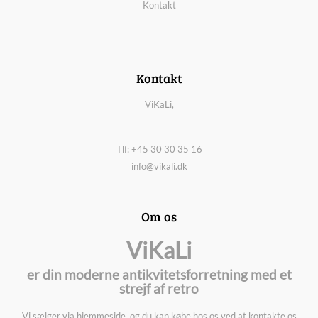
Kontakt
Kontakt
ViKaLi,
Tlf: +45 30 30 35 16
info@vikali.dk
Om os
ViKaLi
er din moderne antikvitetsforretning med et
strejf af retro
Vi sælger via hjemmeside, og du kan købe hos os ved at kontakte os