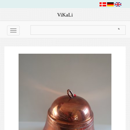
ViKaLi
Toggle
navigation