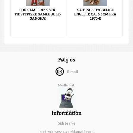
FOR SAMLERE: 5 STK.
SÆT PÅ 6 HYGGELIGE
TIDSTYPISKE GAMLE JULE-
ENGLE H: CA. 6,5CM FRA
SANGHÆ
1970-E
Følg os
E-mail
Medlem af:
Information
Antikvitet.net
Sidste nye
Fortrydelses- og reklamationret