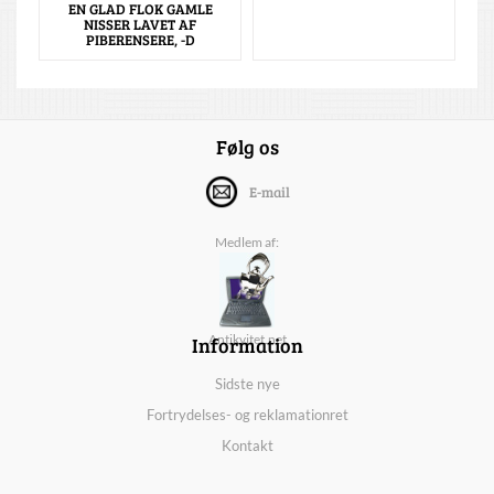
EN GLAD FLOK GAMLE
NISSER LAVET AF
PIBERENSERE, -D
Følg os
E-mail
Medlem af:
Information
Antikvitet.net
Sidste nye
Fortrydelses- og reklamationret
Kontakt