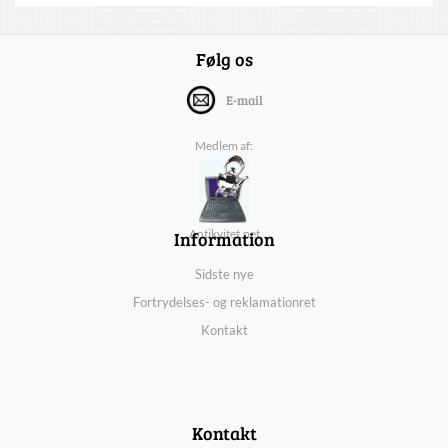
Følg os
E-mail
Medlem af:
Information
Antikvitet.net
Sidste nye
Fortrydelses- og reklamationret
Kontakt
Kontakt