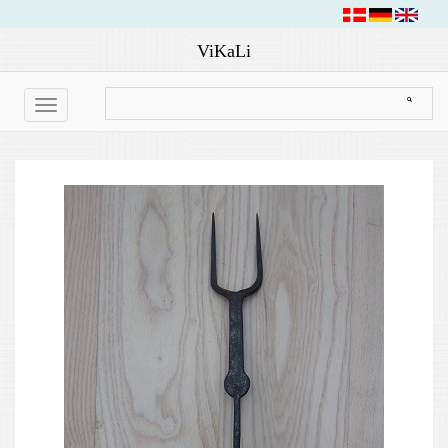
ViKaLi
Toggle
navigation