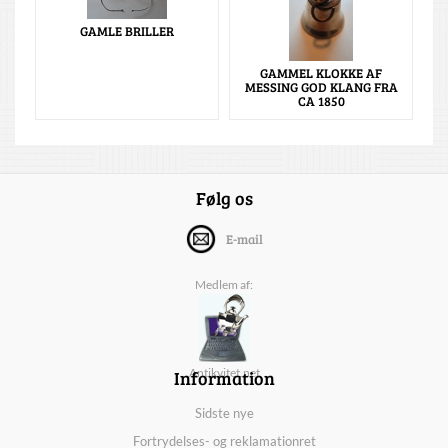
GAMLE BRILLER
GAMMEL KLOKKE AF
MESSING GOD KLANG FRA
CA 1850
Følg os
E-mail
Medlem af:
Information
Antikvitet.net
Sidste nye
Fortrydelses- og reklamationret