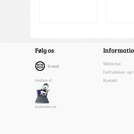
Følg os
Informati
Sidste nye
E-mail
Fortrydelses- og 
Medlem af:
Kontakt
Antikvitet.net