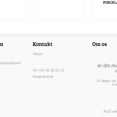
PORCEL
on
Kontakt
Om os
ViKaLi,
reklamationret
er din m
Tlf: +45 30 30 35 16
info@vikali.dk
Vi sælger via
kon
ALLE vær