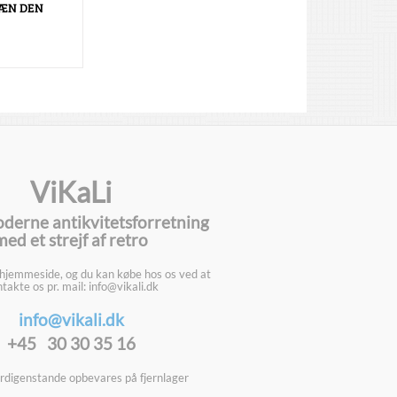
ÆN DEN
ViKaLi
oderne antikvitetsforretning
med et strejf af retro
 hjemmeside, og du kan købe hos os ved at
takte os pr. mail: info@vikali.dk
info@vikali.dk
+45 30 30 35 16
digenstande opbevares på fjernlager