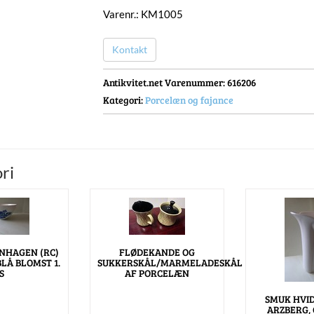
Varenr.: KM1005
Kontakt
Antikvitet.net Varenummer
: 616206
Kategori:
Porcelæn og fajance
ri
NHAGEN (RC)
FLØDEKANDE OG
BLÅ BLOMST 1.
SUKKERSKÅL/MARMELADESKÅL
S
AF PORCELÆN
SMUK HVID
ARZBERG,