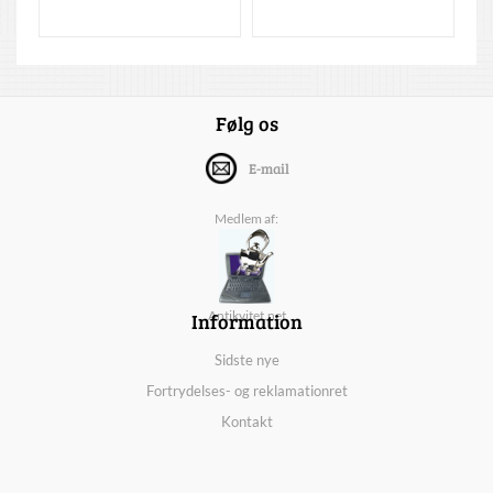
Følg os
E-mail
Medlem af:
Information
Antikvitet.net
Sidste nye
Fortrydelses- og reklamationret
Kontakt