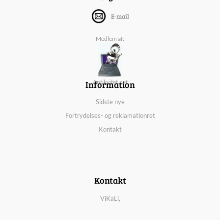
E-mail
Medlem af:
Information
Antikvitet.net
Sidste nye
Fortrydelses- og reklamationret
Kontakt
Kontakt
ViKaLi,