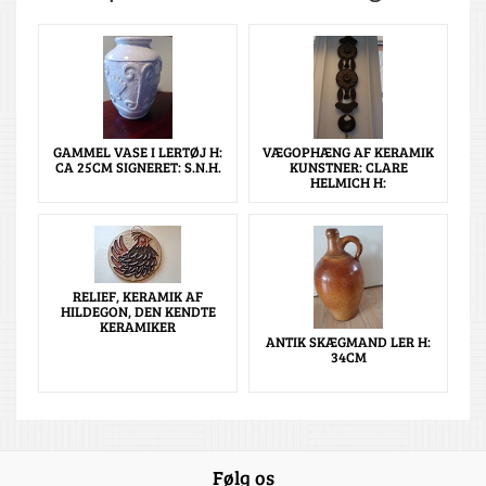
GAMMEL VASE I LERTØJ H:
VÆGOPHÆNG AF KERAMIK
CA 25CM SIGNERET: S.N.H.
KUNSTNER: CLARE
HELMICH H:
RELIEF, KERAMIK AF
HILDEGON, DEN KENDTE
KERAMIKER
ANTIK SKÆGMAND LER H:
34CM
Følg os