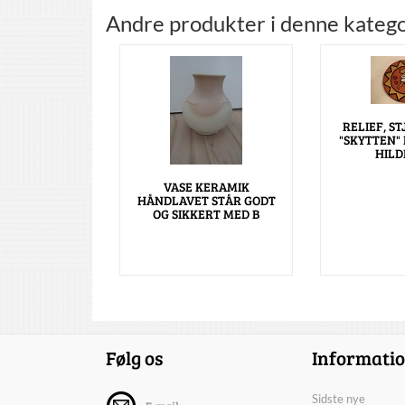
Andre produkter i denne katego
RELIEF, S
"SKYTTEN"
HILD
VASE KERAMIK
HÅNDLAVET STÅR GODT
OG SIKKERT MED B
Følg os
Informati
Sidste nye