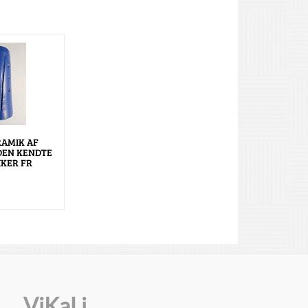
RAMIK AF
DEN KENDTE
KER FR
ViKaLi