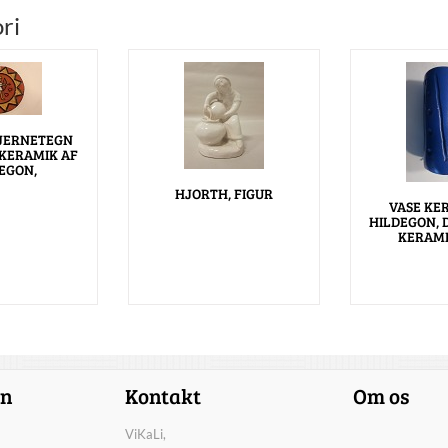
ri
TJERNETEGN
 KERAMIK AF
EGON,
HJORTH, FIGUR
VASE KE
HILDEGON, 
KERAMI
on
Kontakt
Om os
ViKaLi,