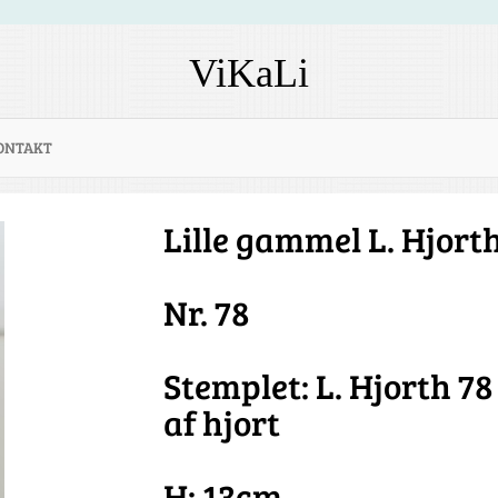
ViKaLi
ONTAKT
Lille gammel L. Hjort
Nr. 78
Stemplet: L. Hjorth 7
af hjort
H: 13cm