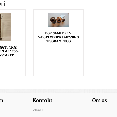
ri
FOR SAMLEREN:
VÆGTLODDER I MESSING
125GRAM, 100G
ÆGT I TRÆ
N AF 1700-
/STARTE
on
Kontakt
Om os
ViKaLi,