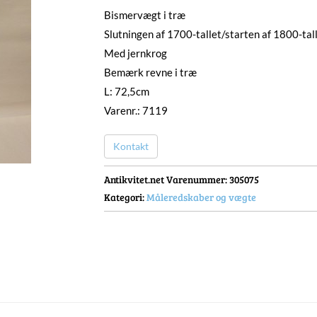
Bismervægt i træ
Slutningen af 1700-tallet/starten af 1800-tal
Med jernkrog
Bemærk revne i træ
L: 72,5cm
Varenr.: 7119
Kontakt
Antikvitet.net Varenummer
: 305075
Kategori:
Måleredskaber og vægte