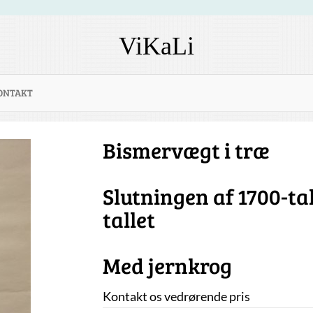
ViKaLi
ONTAKT
Bismervægt i træ
Slutningen af 1700-tal
tallet
Med jernkrog
Kontakt os vedrørende pris