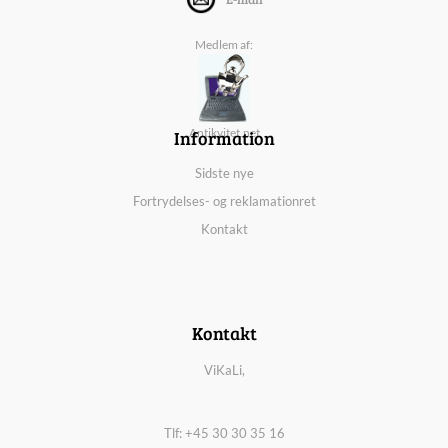
Medlem af:
Information
Antikvitet.net
Sidste nye
Fortrydelses- og reklamationret
Kontakt
Kontakt
ViKaLi,
Tlf: +45 30 30 35 16