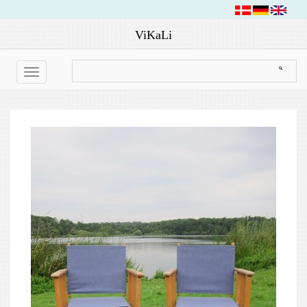
ViKaLi
Toggle
navigation