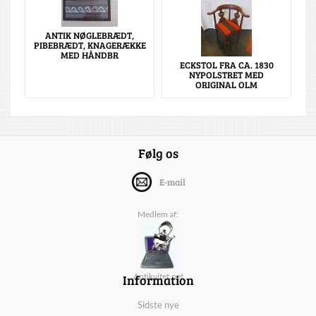
ANTIK NØGLEBRÆDT,
PIBEBRÆDT, KNAGERÆKKE
MED HÅNDBR
ECKSTOL FRA CA. 1830
NYPOLSTRET MED
ORIGINAL OLM
Følg os
E-mail
Medlem af:
Information
Antikvitet.net
Sidste nye