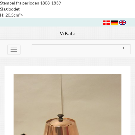
Stempel fra perioden 1808-1839
Slagloddet
H: 20,5cm">
ViKaLi
Toggle
navigation