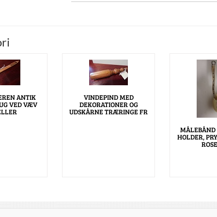
ri
EREN ANTIK
VINDEPIND MED
RUG VED VÆV
DEKORATIONER OG
ELLER
UDSKÅRNE TRÆRINGE FR
MÅLEBÅND 
HOLDER, PR
ROSE