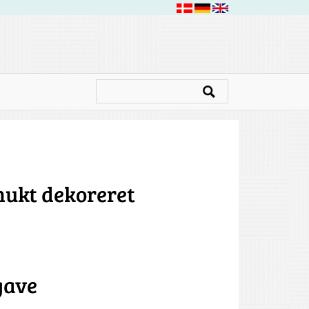
mukt dekoreret
gave