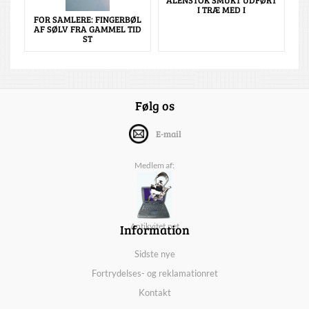
ALENSTOK SMUKT UDFØRT
I TRÆ MED I
FOR SAMLERE: FINGERBØL
AF SØLV FRA GAMMEL TID
ST
Følg os
E-mail
Medlem af:
Information
Antikvitet.net
Sidste nye
Fortrydelses- og reklamationret
Kontakt