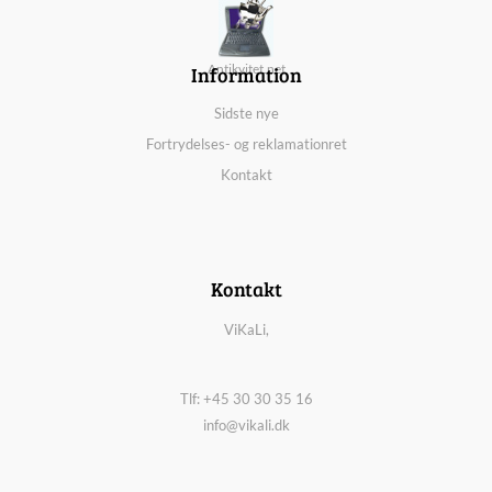
Information
Antikvitet.net
Sidste nye
Fortrydelses- og reklamationret
Kontakt
Kontakt
ViKaLi,
Tlf: +45 30 30 35 16
info@vikali.dk