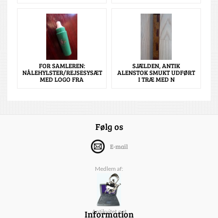
FOR SAMLEREN:
SJÆLDEN, ANTIK
NÅLEHYLSTER/REJSESYSÆT
ALENSTOK SMUKT UDFØRT
MED LOGO FRA
I TRÆ MED N
Følg os
E-mail
Medlem af:
Information
Antikvitet.net