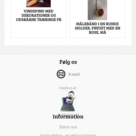
VINDEPIND MED
DEKORATIONER OG
UDSKÅRNE TRÆRINGE FR
MÅLEBÅND I EN RUNDE
HOLDER, PRYDET MED EN
ROSE, MÅ
Følg os
E-mail
Medlem af:
Information
Antikvitet.net
Sidste nye
Fortrydelses- og reklamationret