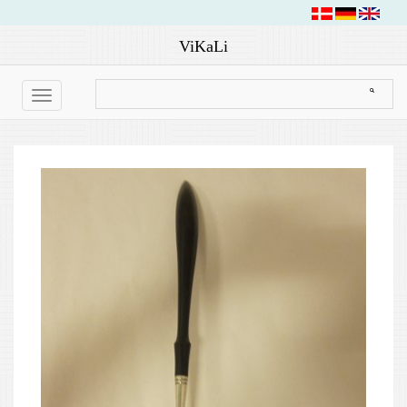
ViKaLi
Toggle
navigation