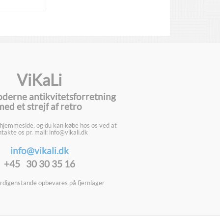
ViKaLi
oderne antikvitetsforretning
med et strejf af retro
 hjemmeside, og du kan købe hos os ved at
takte os pr. mail: info@vikali.dk
info@vikali.dk
+45 30 30 35 16
digenstande opbevares på fjernlager