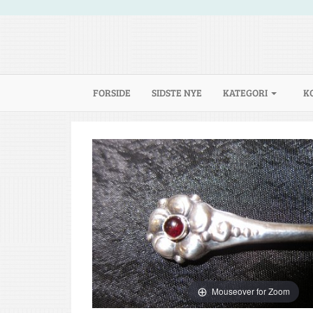
(CURRENT)
FORSIDE
SIDSTE NYE
KATEGORI
K
Mouseover for Zoom