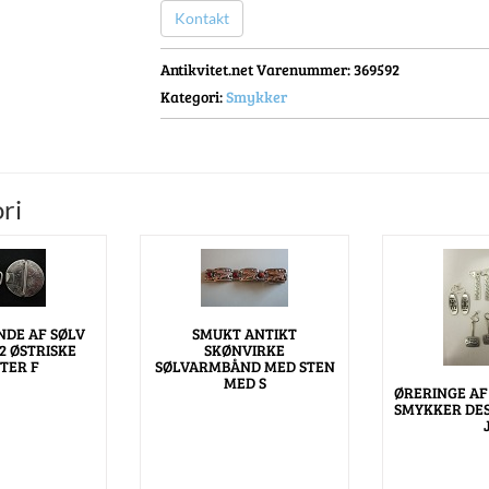
Kontakt
Antikvitet.net Varenummer
: 369592
Kategori:
Smykker
ri
DE AF SØLV
SMUKT ANTIKT
2 ØSTRISKE
SKØNVIRKE
TER F
SØLVARMBÅND MED STEN
MED S
ØRERINGE AF
SMYKKER DES