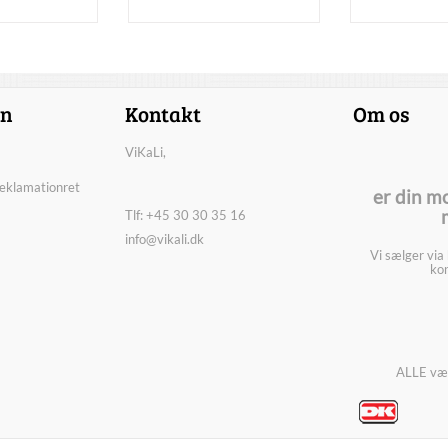
on
Kontakt
Om os
ViKaLi,
reklamationret
er din m
Tlf: +45 30 30 35 16
info@vikali.dk
Vi sælger via
kon
ALLE vær