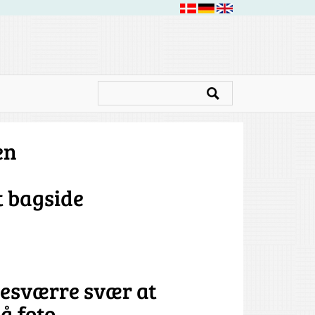
en
t bagside
desværre svær at
å foto