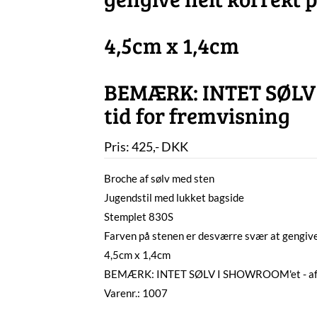
4,5cm x 1,4cm
BEMÆRK: INTET SØLV 
tid for fremvisning
Pris:
425
,-
DKK
Broche af sølv med sten
Jugendstil med lukket bagside
Stemplet 830S
Farven på stenen er desværre svær at gengive 
4,5cm x 1,4cm
BEMÆRK: INTET SØLV I SHOWROOM'et - aftal
Varenr.: 1007