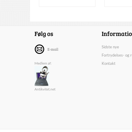
Følg os
Informati
Sidste nye
E-mail
Fortrydelses- og 
Medlem af:
Kontakt
Antikvitet.net