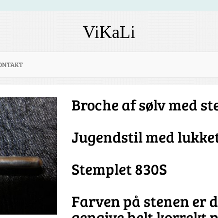
ViKaLi
ONTAKT
Broche af sølv med st
Jugendstil med lukke
Stemplet 830S
Farven på stenen er 
gengive helt korrekt p