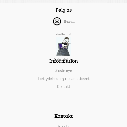
Følg os
E-mail
Medlem af:
Information
Antikvitet.net
Sidste nye
Fortrydelses- og reklamationret
Kontakt
Kontakt
ViKaLi,