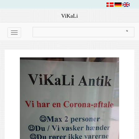
ViKaLi
Toggle
navigation