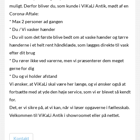
muligt. Derfor bliver du, som kunde i ViKaLi Antik, mødt af en
Corona-Aftale:
* Max 2 personer ad gangen
* Du / Vi vasker hænder
- Du vil som det første blive bedt om at vaske hænder og tørre
hænderne i et helt rent håndklæde, som lægges direkte til vask
efter dit brug
* Du rører ikke ved varerne, men vi præsenterer dem meget
gerne for dig
* Du og vi holder afstand
Vi ønsker, at ViKaLi skal være her længe, og vi ønsker også at
fortsætte med at yde den høje service, som vi er blevet så kendt
for.
Det, er vi sikre på, at vi kan, når vi løser opgaverne i fællesskab.
Velkommen til ViKaLi Antik i showroomet eller på nettet.
Kontakt