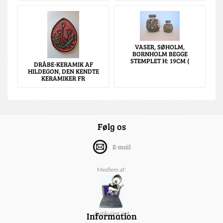
VASER, SØHOLM,
BORNHOLM BEGGE
STEMPLET H: 19CM (
DRÅBE-KERAMIK AF
HILDEGON, DEN KENDTE
KERAMIKER FR
Følg os
E-mail
Medlem af:
Information
Antikvitet.net