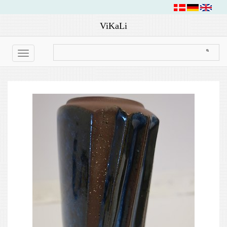
ViKaLi
Toggle
navigation