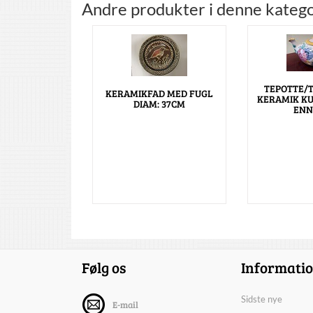
Andre produkter i denne katego
TEPOTTE/
KERAMIKFAD MED FUGL
KERAMIK KU
DIAM: 37CM
ENN
Følg os
Informati
Sidste nye
E-mail