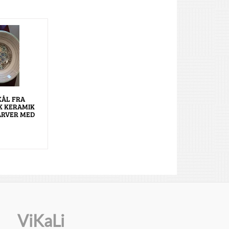
KÅL FRA
 KERAMIK
ARVER MED
ViKaLi