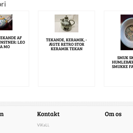
ri
TEKANDE AF
TEKANDE, KERAMIK, -
NSTNER: LEO
ÆGTE RETRO STOR
A MO
KERAMIK TEKAN
SMUK S
HUMLEBÆK
SMUKKE F
on
Kontakt
Om os
ViKaLi,