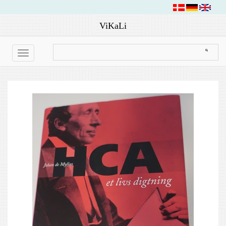
ViKaLi
Toggle
navigation