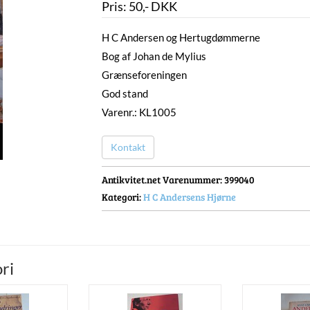
Pris:
50
,-
DKK
H C Andersen og Hertugdømmerne
Bog af Johan de Mylius
Grænseforeningen
God stand
Varenr.: KL1005
Kontakt
Antikvitet.net Varenummer
: 399040
Kategori:
H C Andersens Hjørne
ri