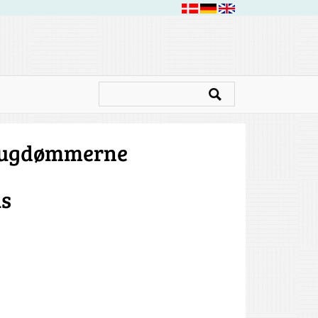
rtugdømmerne
us