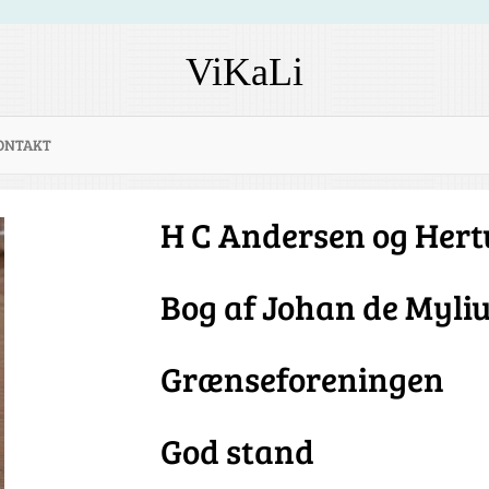
ViKaLi
ONTAKT
H C Andersen og He
Bog af Johan de Myli
Grænseforeningen
God stand