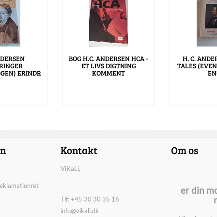
NDERSEN
BOG H.C. ANDERSEN HCA -
H. C. ANDE
RINGER
ET LIVS DIGTNING
TALES (EVEN
GEN) ERINDR
KOMMENT
EN
on
Kontakt
Om os
ViKaLi,
reklamationret
er din m
Tlf: +45 30 30 35 16
info@vikali.dk