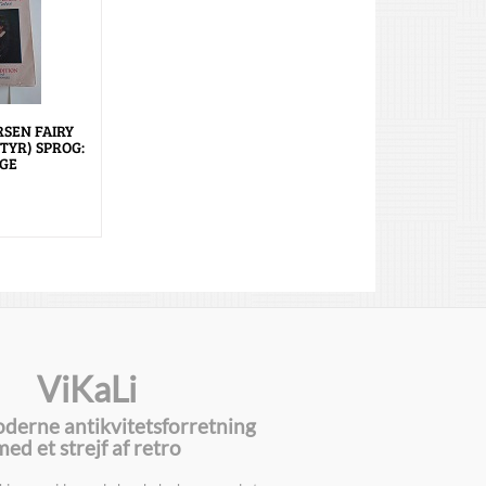
RSEN FAIRY
TYR) SPROG:
GE
ViKaLi
oderne antikvitetsforretning
med et strejf af retro