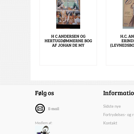
H C ANDERSEN OG
H.C. A
HERTUGDØMMERNE BOG
ERIND
AF JOHAN DE MY
(LEVNEDSBO
Følg os
Informati
Sidste nye
E-mail
Fortrydelses- og 
Medlem af:
Kontakt