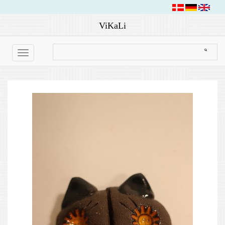
ViKaLi
Toggle
navigation