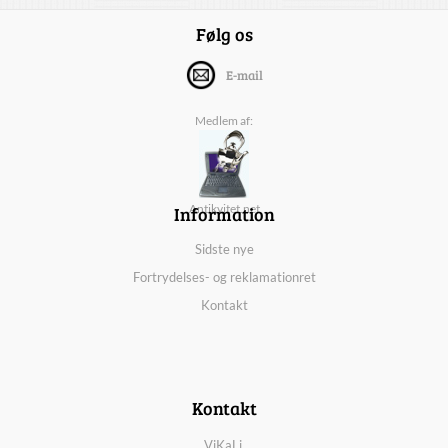
Følg os
E-mail
Medlem af:
Information
Antikvitet.net
Sidste nye
Fortrydelses- og reklamationret
Kontakt
Kontakt
ViKaLi,