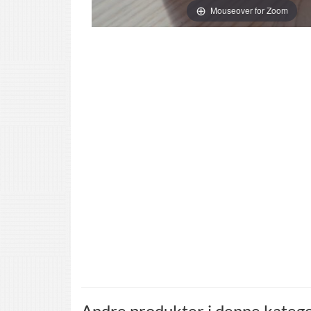
Mouseover for Zoom
Andre produkter i denne katego