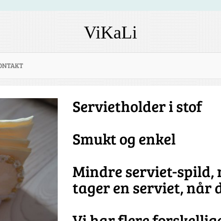
ViKaLi
ONTAKT
Servietholder i stof
Smukt og enkel
Mindre serviet-spild,
tager en serviet, når 
Vi har flere forskellig