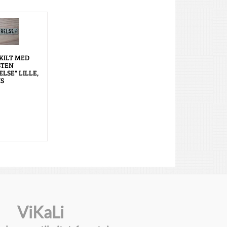
KILT MED
STEN
LSE" LILLE,
IS
ViKaLi