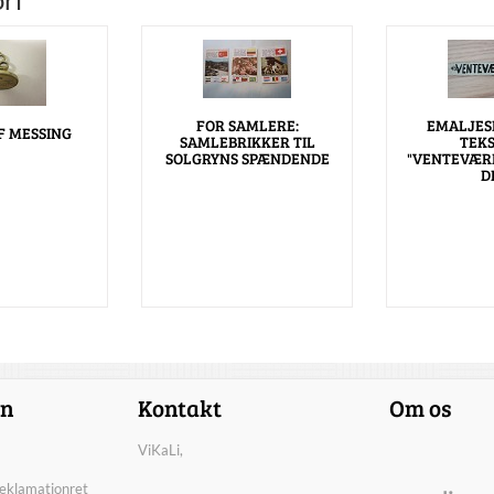
FOR SAMLERE:
EMALJES
F MESSING
SAMLEBRIKKER TIL
TEK
SOLGRYNS SPÆNDENDE
"VENTEVÆRE
D
on
Kontakt
Om os
ViKaLi,
reklamationret