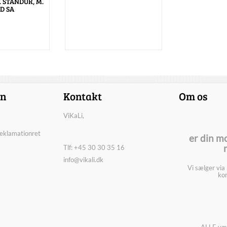
 STANDUR, M.
D SA
on
Kontakt
Om os
ViKaLi,
reklamationret
er din m
Tlf: +45 30 30 35 16
info@vikali.dk
Vi sælger via
kon