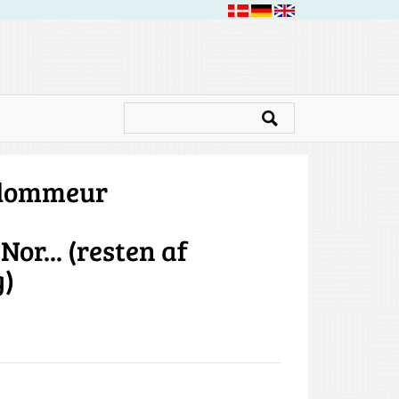
l lommeur
Nor... (resten af
g)