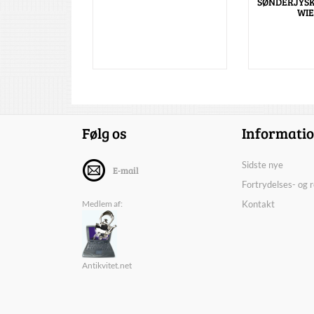
SØNDERJYSK
WIE
Følg os
Informati
Sidste nye
E-mail
Fortrydelses- og 
Medlem af:
Kontakt
Antikvitet.net