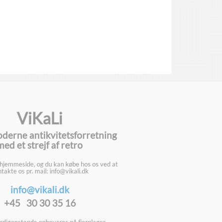
ViKaLi
oderne antikvitetsforretning
med et strejf af retro
 hjemmeside, og du kan købe hos os ved at
takte os pr. mail: info@vikali.dk
info@vikali.dk
+45 30 30 35 16