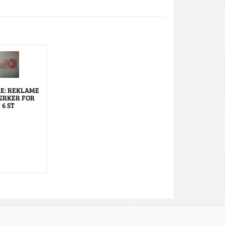
E: REKLAME
ÆRKER FOR
 6 ST