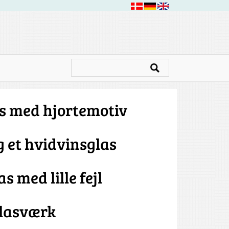
as med hjortemotiv
 et hvidvinsglas
 med lille fejl
Glasværk