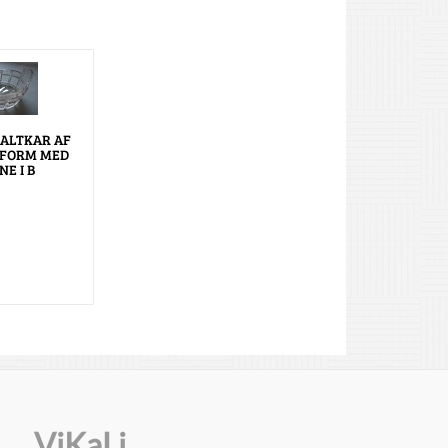
ALTKAR AF
 FORM MED
NE I B
ViKaLi