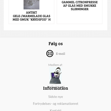
GAMMEL CITRONPRESSE
AF GLAS MED SMUKKE
SLIBNINGER
ANTIKT
GELE-/MARMELADE GLAS
MED SMUK "KRYDSFOD" H
Følg os
E-mail
Medlem af:
Information
Antikvitet.net
Sidste nye
Fortrydelses- og reklamationret
Kontakt