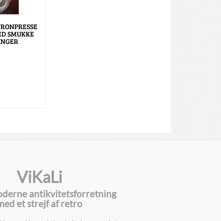
TRONPRESSE
ED SMUKKE
INGER
ViKaLi
oderne antikvitetsforretning
med et strejf af retro