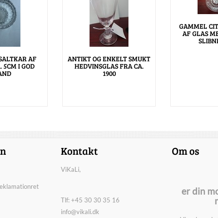
GAMMEL CI
AF GLAS M
SLIBN
SALTKAR AF
ANTIKT OG ENKELT SMUKT
. 5CM I GOD
HEDVINSGLAS FRA CA.
AND
1900
on
Kontakt
Om os
ViKaLi,
reklamationret
er din m
Tlf: +45 30 30 35 16
info@vikali.dk