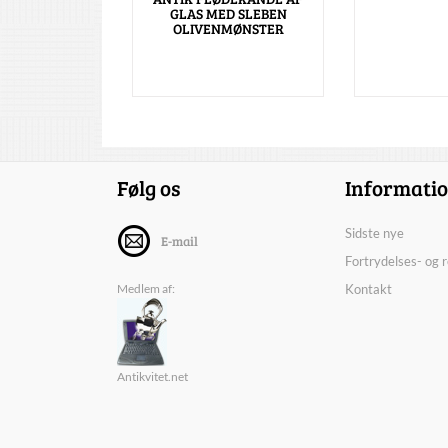
GLAS MED SLEBEN
OLIVENMØNSTER
Følg os
Informati
Sidste nye
E-mail
Fortrydelses- og 
Medlem af:
Kontakt
Antikvitet.net