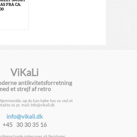
AS FRA CA.
00
ViKaLi
oderne antikvitetsforretning
med et strejf af retro
 hjemmeside, og du kan købe hos os ved at
takte os pr. mail: info@vikali.dk
info@vikali.dk
+45 30 30 35 16
digenstande opbevares på fjernlager