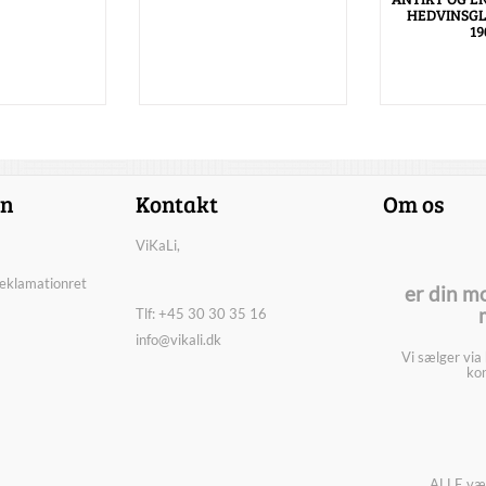
HEDVINSGL
19
on
Kontakt
Om os
ViKaLi,
reklamationret
er din m
Tlf: +45 30 30 35 16
info@vikali.dk
Vi sælger via
kon
ALLE vær