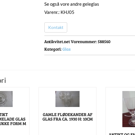
Se også vore andre geleglas
Varenr.: KHJ05
Kontakt
Antikvitet.net Varenummer
: 588560
Kategori:
Glas
ri
TIKT
GAMLE FLØDEKANDER AF
MELADE GLAS
GLAS FRA CA. 1930 H: 10CM
UKKE FORM M
ANTIKT OG E