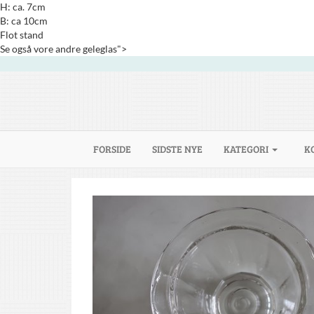
H: ca. 7cm
B: ca 10cm
Flot stand
Se også vore andre geleglas">
(CURRENT)
FORSIDE
SIDSTE NYE
KATEGORI
K