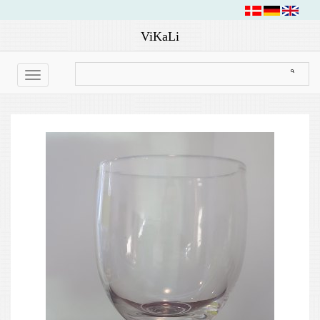
ViKaLi
Toggle
navigation