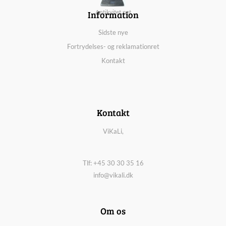
Information
Antikvitet.net
Sidste nye
Fortrydelses- og reklamationret
Kontakt
Kontakt
ViKaLi,
Tlf: +45 30 30 35 16
info@vikali.dk
Om os