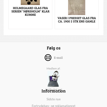
HOLMEGAARD GLAS FRA
SERIEN "HØRSHOLM" KLAR
KUMME
VASER I PRESSET GLAS FRA
CA. 1900 2 STK ENS GAMLE
Følg os
E-mail
Medlem af:
Information
Antikvitet.net
Sidste nye
Fortrydelses- og reklamationret