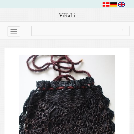
ViKaLi
Toggle
navigation