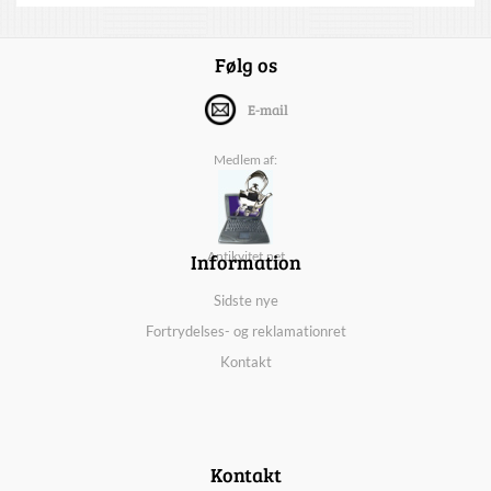
Følg os
E-mail
Medlem af:
Information
Antikvitet.net
Sidste nye
Fortrydelses- og reklamationret
Kontakt
Kontakt