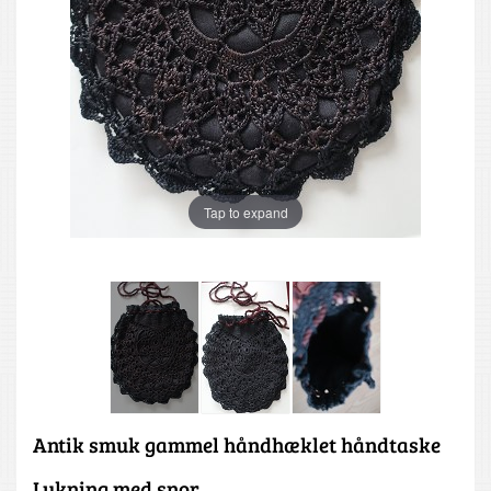
Tap to expand
Antik smuk gammel håndhæklet håndtaske
Lukning med snor