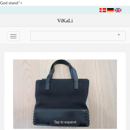
God stand">
ViKaLi
Toggle
navigation
Tap to expand