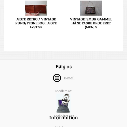
ÆGTE RETRO / VINTAGE
VINTAGE: SMUK GAMMEL
PUNG/TEGNEBOG I ÆGTE
HÅNDTASKE BRODERET
LYST SK
(MEN, S
Følg os
E-mail
Medlem af:
Information
Antikvitet.net