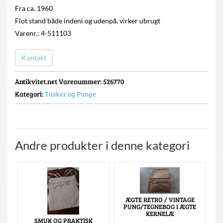
Fra ca. 1960
Flot stand både indeni og udenpå, virker ubrugt
Varenr.: 4-511103
Kontakt
Antikvitet.net Varenummer
: 526770
Kategori:
Tasker og Punge
Andre produkter i denne kategori
ÆGTE RETRO / VINTAGE
PUNG/TEGNEBOG I ÆGTE
KERNELÆ
SMUK OG PRAKTISK