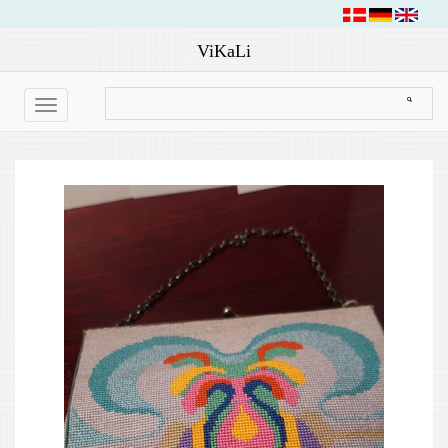
ViKaLi
Toggle
navigation