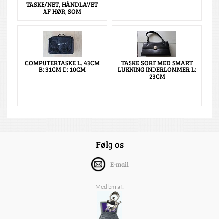
TASKE/NET, HÅNDLAVET
AF HØR, SOM
COMPUTERTASKE L. 43CM
TASKE SORT MED SMART
B: 31CM D: 10CM
LUKNING INDERLOMMER L:
23CM
Følg os
E-mail
Medlem af: